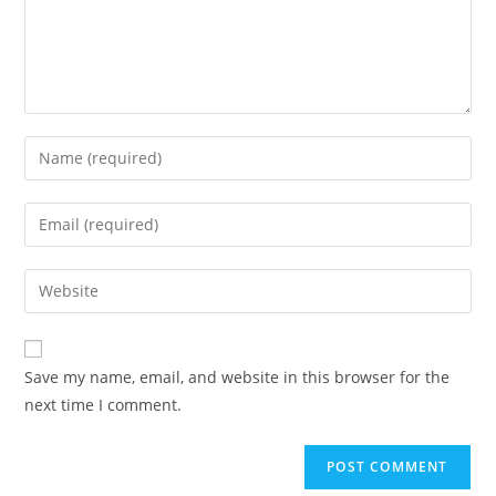
Enter
your
name
Enter
or
your
username
email
Enter
to
address
your
comment
to
website
comment
URL
Save my name, email, and website in this browser for the
(optional)
next time I comment.