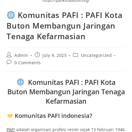
https://pafikotabuton.org/
Komunitas PAFI : PAFI Kota
Buton Membangun Jaringan
Tenaga Kefarmasian
Post
Post
Post
Admin
July 9, 2025
Uncategorized
author:
published:
category:
Post
0 Comments
comments:
Komunitas PAFI : PAFI Kota
Buton Membangun Jaringan Tenaga
Kefarmasian
Komunitas PAFI indonesia?
PAFI
adalah organisasi profesi resmi sejak 13 Februari 1946,