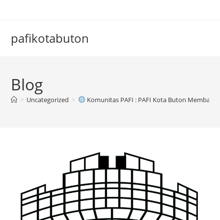
Skip
to
content
pafikotabuton
Blog
>
Uncategorized
>
Komunitas PAFI : PAFI Kota Buton Membangu